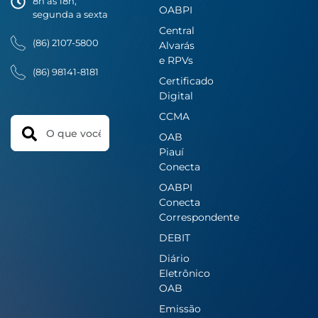
8h ás 18h,
OABPI
segunda a sexta
Central
(86) 2107-5800
Alvarás
e RPVs
(86) 98141-8181
Certificado
Digital
CCMA
Search
OAB
Piauí
Conecta
OABPI
Conecta
Correspondente
DEBIT
Diário
Eletrônico
OAB
Emissão