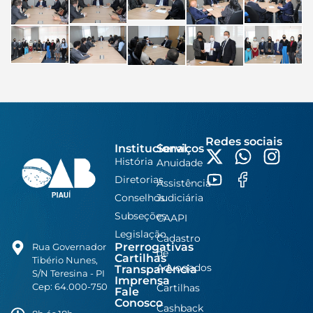
Redes sociais
Institucional
Serviços
História
Anuidade
Diretorias
Assistência
Conselhos
Judiciária
Subseções
CAAPI
Legislação
Cadastro
Prerrogativas
Rua Governador
de
Cartilhas
Tibério Nunes,
Advogados
Transparência
S/N Teresina - PI
Imprensa
Cep: 64.000-750
Cartilhas
Fale
Conosco
Cashback