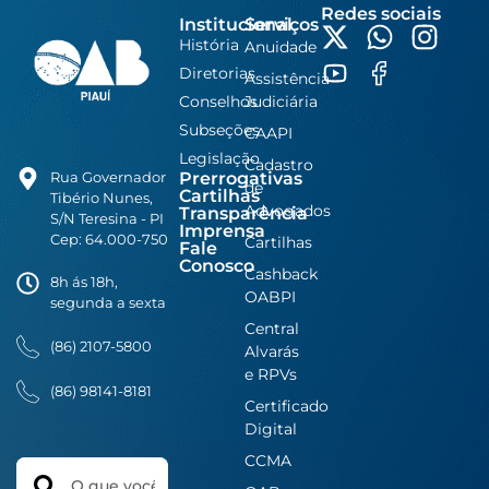
Redes sociais
Institucional
Serviços
História
Anuidade
Diretorias
Assistência
Conselhos
Judiciária
Subseções
CAAPI
Legislação
Cadastro
Prerrogativas
Rua Governador
de
Cartilhas
Tibério Nunes,
Advogados
Transparência
S/N Teresina - PI
Imprensa
Cep: 64.000-750
Cartilhas
Fale
Conosco
Cashback
8h ás 18h,
OABPI
segunda a sexta
Central
(86) 2107-5800
Alvarás
e RPVs
(86) 98141-8181
Certificado
Digital
CCMA
Search