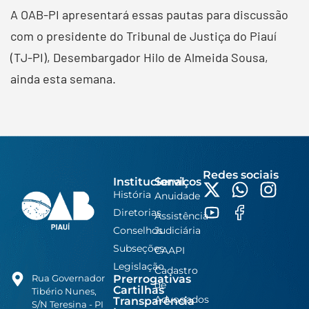
A OAB-PI apresentará essas pautas para discussão
com o presidente do Tribunal de Justiça do Piauí
(TJ-PI), Desembargador Hilo de Almeida Sousa,
ainda esta semana.
Redes sociais
Institucional
Serviços
História
Anuidade
Diretorias
Assistência
Conselhos
Judiciária
Subseções
CAAPI
Legislação
Cadastro
Prerrogativas
Rua Governador
de
Cartilhas
Tibério Nunes,
Advogados
Transparência
S/N Teresina - PI