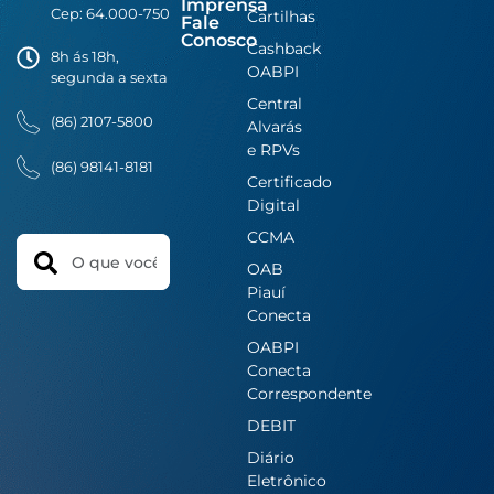
Imprensa
Cep: 64.000-750
Cartilhas
Fale
Conosco
Cashback
8h ás 18h,
OABPI
segunda a sexta
Central
(86) 2107-5800
Alvarás
e RPVs
(86) 98141-8181
Certificado
Digital
CCMA
Search
OAB
Piauí
Conecta
OABPI
Conecta
Correspondente
DEBIT
Diário
Eletrônico