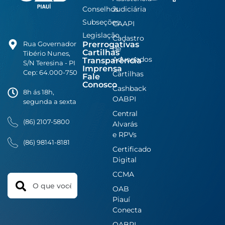
Conselhos
Judiciária
Subseções
CAAPI
Legislação
Cadastro
Prerrogativas
Rua Governador
de
Cartilhas
Tibério Nunes,
Advogados
Transparência
S/N Teresina - PI
Imprensa
Cep: 64.000-750
Cartilhas
Fale
Conosco
Cashback
8h ás 18h,
OABPI
segunda a sexta
Central
(86) 2107-5800
Alvarás
e RPVs
(86) 98141-8181
Certificado
Digital
CCMA
Search
OAB
Piauí
Conecta
OABPI