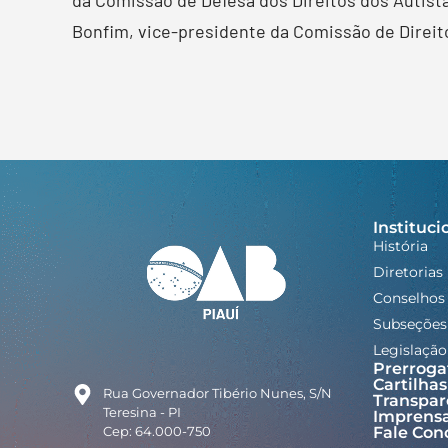
Bonfim, vice-presidente da Comissão de Direit
Instituci
História
Diretorias
Conselhos
Subseções
Legislação
Prerroga
Cartilhas
Rua Governador Tibério Nunes, S/N
Transpar
Teresina - PI
Imprens
Cep: 64.000-750
Fale Con