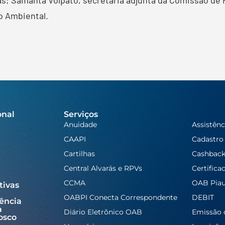
o Ambiental.
onal
Serviços
Anuidade
Assistênc
CAAPI
Cadastro
Cartilhas
Cashbac
Central Alvarás e RPVs
Certifica
CCMA
OAB Piau
tivas
OABPI Conecta Correspondente
DEBIT
ência
a
Diário Eletrônico OAB
Emissão 
osco