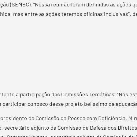
ção (SEMEC). “Nessa reunião foram definidas as ações qu
lhida, mas entre as ações teremos oficinas inclusivas”, d
rtante a participação das Comissões Temáticas. “Nós e
articipar conosco desse projeto belíssimo da educação 
 presidente da Comissão da Pessoa com Deficiência; Mi
o, secretário adjunto da Comissão de Defesa dos Direitos
as; Samanta Volpato, secretária adjunta da Comissão de 