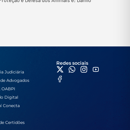
Redes sociais
ia Judiciária
 de Advogados
k OABPI
do Digital
í Conecta
de Certidões