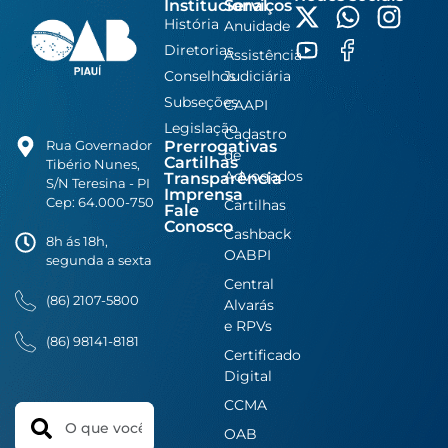
Institucional
Serviços
História
Anuidade
Diretorias
Assistência
Conselhos
Judiciária
Subseções
CAAPI
Legislação
Cadastro
Prerrogativas
Rua Governador
de
Cartilhas
Tibério Nunes,
Advogados
Transparência
S/N Teresina - PI
Imprensa
Cep: 64.000-750
Cartilhas
Fale
Conosco
Cashback
8h ás 18h,
OABPI
segunda a sexta
Central
(86) 2107-5800
Alvarás
e RPVs
(86) 98141-8181
Certificado
Digital
CCMA
Search
OAB