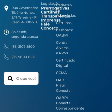
Legislação
Cadastro
Prerrogativas
Rua Governador
de
Cartilhas
Tibério Nunes,
Advogados
Transparência
S/N Teresina - PI
Imprensa
Cep: 64.000-750
Cartilhas
Fale
Conosco
Cashback
8h ás 18h,
OABPI
segunda a sexta
Central
(86) 2107-5800
Alvarás
e RPVs
(86) 98141-8181
Certificado
Digital
CCMA
Search
OAB
Piauí
Conecta
OABPI
Conecta
Correspondente