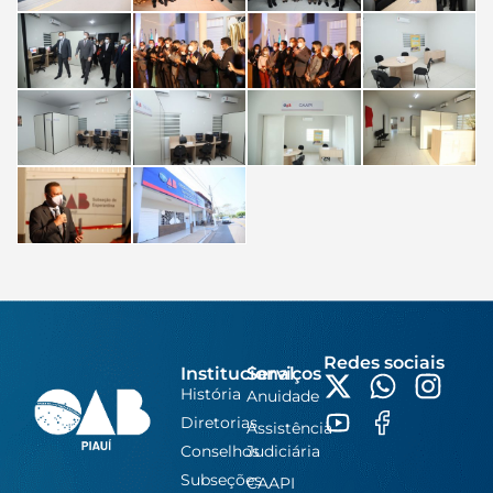
Redes sociais
Institucional
Serviços
História
Anuidade
Diretorias
Assistência
Conselhos
Judiciária
Subseções
CAAPI