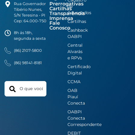
Cadastro
Prerrogativas
Rua Governador
de
Cartilhas
Tibério Nunes,
Advogados
Transparência
S/N Teresina - PI
Imprensa
Cep: 64.000-750
Cartilhas
Fale
Conosco
Cashback
8h ás 18h,
OABPI
segunda a sexta
Central
(86) 2107-5800
Alvarás
e RPVs
(86) 98141-8181
Certificado
Digital
CCMA
Search
OAB
Piauí
Conecta
OABPI
Conecta
Correspondente
DEBIT