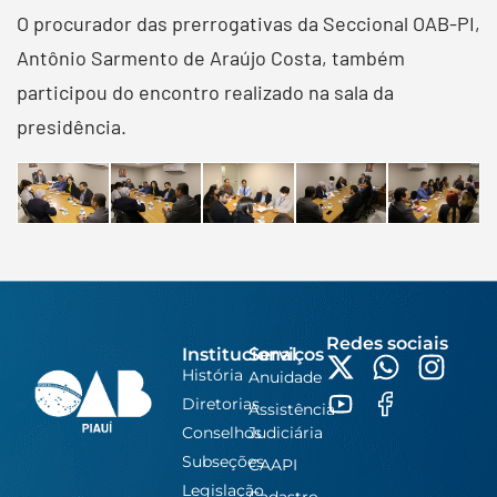
O procurador das prerrogativas da Seccional OAB-PI,
Antônio Sarmento de Araújo Costa, também
participou do encontro realizado na sala da
presidência.
Redes sociais
Institucional
Serviços
História
Anuidade
Diretorias
Assistência
Conselhos
Judiciária
Subseções
CAAPI
Legislação