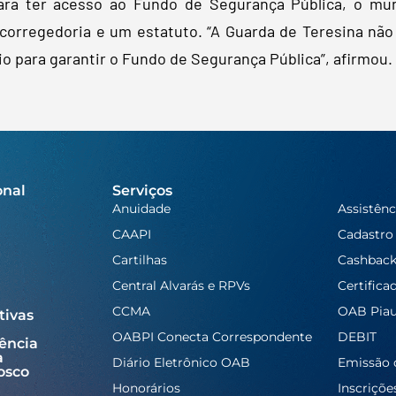
ara ter acesso ao Fundo de Segurança Pública, o mun
 corregedoria e um estatuto. “A Guarda de Teresina não
io para garantir o Fundo de Segurança Pública”, afirmou.
onal
Serviços
Anuidade
Assistênc
CAAPI
Cadastro
Cartilhas
Cashbac
Central Alvarás e RPVs
Certifica
CCMA
OAB Piau
tivas
OABPI Conecta Correspondente
DEBIT
ência
a
Diário Eletrônico OAB
Emissão 
osco
Honorários
Inscriçõe