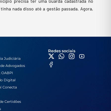
icípio precisa ter uma Guarda cadastrada no
 tinha nada disso até a gestão passada. Agora,
Redes sociais
ia Judiciária
 de Advogados
k OABPI
do Digital
í Conecta
de Certidões
s