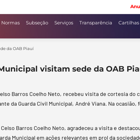
Anu
Normas
Subseção
Serviços
Transparência
Cartilhas
ede da OAB Piauí
unicipal visitam sede da OAB Pia
 Celso Barros Coelho Neto, recebeu visita de cortesia do
nte da Guarda Civil Municipal, André Viana. Na ocasião, 
 Celso Barros Coelho Neto, agradeceu a visita e destacou
uarda Municipal em ações relevantes em prol da sociedade