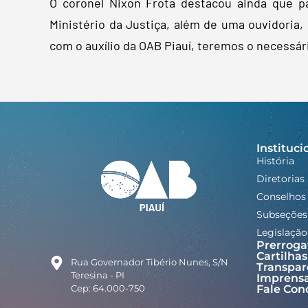
O coronel Nixon Frota destacou ainda que p
Ministério da Justiça, além de uma ouvidoria,
com o auxílio da OAB Piauí, teremos o necessár
Instituci
História
Diretorias
Conselhos
Subseções
Legislação
Prerroga
Cartilhas
Rua Governador Tibério Nunes, S/N
Transpar
Teresina - PI
Imprens
Cep: 64.000-750
Fale Con