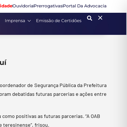
idade
Ouvidoria
Prerrogativas
Portal Da Advocacia
Imprensa
Emissão de Certidões
uí
 coordenador de Segurança Pública da Prefeitura
foram debatidas futuras parcerias e ações entre
 como positivas as futuras parcerias. “A OAB
 teresinense”, frisou.