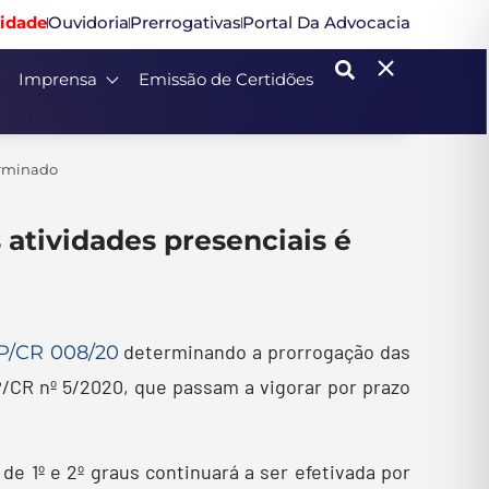
idade
Ouvidoria
Prerrogativas
Portal Da Advocacia
Imprensa
Emissão de Certidões
erminado
atividades presenciais é
determinando a prorrogação das
P/CR 008/20
/CR nº 5/2020, que passam a vigorar por prazo
de 1º e 2º graus continuará a ser efetivada por