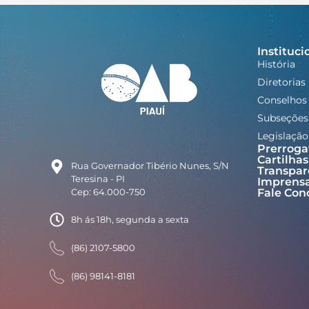
Instituci
História
Diretorias
Conselhos
Subseções
Legislação
Prerroga
Cartilhas
Rua Governador Tibério Nunes, S/N
Transpar
Teresina - PI
Imprens
Cep: 64.000-750
Fale Con
8h ás 18h, segunda a sexta
(86) 2107-5800
(86) 98141-8181