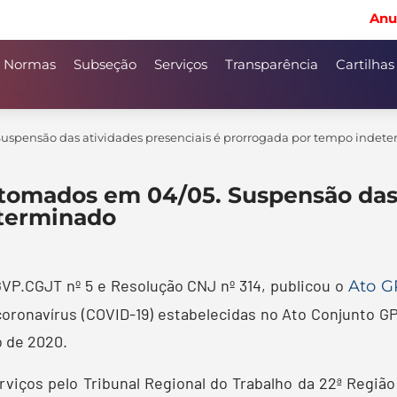
Anu
Normas
Subseção
Serviços
Transparência
Cartilhas
Suspensão das atividades presenciais é prorrogada por tempo indet
etomados em 04/05. Suspensão das 
eterminado
VP.CGJT nº 5 e Resolução CNJ nº 314, publicou o
Ato G
oronavírus (COVID-19) estabelecidas no Ato Conjunto GP
o de 2020.
rviços pelo Tribunal Regional do Trabalho da 22ª Região 