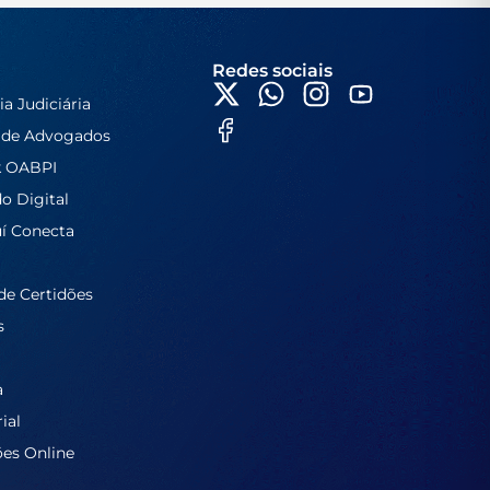
Redes sociais
ia Judiciária
 de Advogados
k OABPI
do Digital
í Conecta
de Certidões
s
a
ial
ões Online