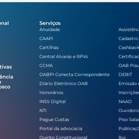
onal
Serviços
Anuidade
Assistênc
CAAPI
Cadastro
Cartilhas
Cashbac
Central Alvarás e RPVs
Certifica
CCMA
OAB Piau
tivas
OABPI Conecta Correspondente
DEBIT
ência
a
Diário Eletrônico OAB
Emissão 
osco
Honorários
Inscriçõe
INSS Digital
NAAD
NTI
Ouvidori
Pague Custas
Piso Salar
Portal da advocacia
Publicaç
Quinto Constitucional
Rui