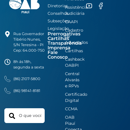
Diretorias
Assistência
Conselhos
Judiciária
Subseções
CAAPI
Legislação
Cadastro
Prerrogativas
Rua Governador
de
Cartilhas
Tibério Nunes,
Advogados
Transparência
S/N Teresina - PI
Imprensa
Cep: 64.000-750
Cartilhas
Fale
Conosco
Cashback
8h ás 18h,
OABPI
segunda a sexta
Central
(86) 2107-5800
Alvarás
e RPVs
(86) 98141-8181
Certificado
Digital
CCMA
Search
OAB
Piauí
Conecta