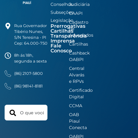
Conselhos
Judiciária
Subseções
CAAPI
Legislação
Cadastro
Prerrogativas
Rua Governador
de
Cartilhas
Tibério Nunes,
Advogados
Transparência
S/N Teresina - PI
Imprensa
Cep: 64.000-750
Cartilhas
Fale
Conosco
Cashback
8h ás 18h,
OABPI
segunda a sexta
Central
(86) 2107-5800
Alvarás
e RPVs
(86) 98141-8181
Certificado
Digital
CCMA
Search
OAB
Piauí
Conecta
OABPI