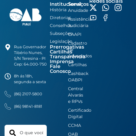
Redes sociais
Institucional
Serviços
História
Anuidade
Diretorias
Assistência
Conselhos
Judiciária
Subseções
CAAPI
Legislação
Cadastro
Prerrogativas
Rua Governador
de
Cartilhas
Tibério Nunes,
Advogados
Transparência
S/N Teresina - PI
Imprensa
Cep: 64.000-750
Cartilhas
Fale
Conosco
Cashback
8h ás 18h,
OABPI
segunda a sexta
Central
(86) 2107-5800
Alvarás
e RPVs
(86) 98141-8181
Certificado
Digital
CCMA
Search
OAB