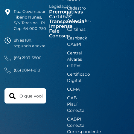
Legislação
Cadastro
Prerrogativas
Rua Governador
de
Cartilhas
Tibério Nunes,
Advogados
Transparência
S/N Teresina - PI
Imprensa
Cep: 64.000-750
Cartilhas
Fale
Conosco
Cashback
8h ás 18h,
OABPI
segunda a sexta
Central
(86) 2107-5800
Alvarás
e RPVs
(86) 98141-8181
Certificado
Digital
CCMA
Search
OAB
Piauí
Conecta
OABPI
Conecta
Correspondente