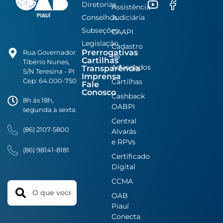
Diretorias
Assistência
Conselhos
Judiciária
Subseções
CAAPI
Legislação
Cadastro
Prerrogativas
Rua Governador
de
Cartilhas
Tibério Nunes,
Advogados
Transparência
S/N Teresina - PI
Imprensa
Cep: 64.000-750
Cartilhas
Fale
Conosco
Cashback
8h ás 18h,
OABPI
segunda a sexta
Central
(86) 2107-5800
Alvarás
e RPVs
(86) 98141-8181
Certificado
Digital
CCMA
Search
OAB
Piauí
Conecta