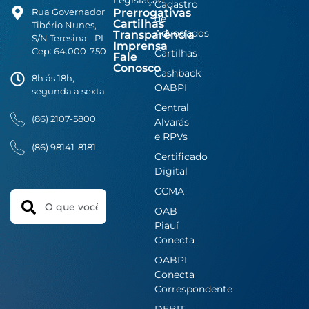
Cadastro
Prerrogativas
Rua Governador
de
Cartilhas
Tibério Nunes,
Advogados
Transparência
S/N Teresina - PI
Imprensa
Cep: 64.000-750
Cartilhas
Fale
Conosco
Cashback
8h ás 18h,
OABPI
segunda a sexta
Central
(86) 2107-5800
Alvarás
e RPVs
(86) 98141-8181
Certificado
Digital
CCMA
Search
OAB
Piauí
Conecta
OABPI
Conecta
Correspondente
DEBIT