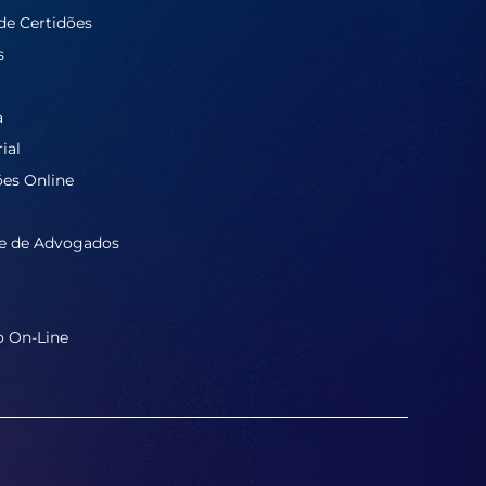
de Certidões
s
a
ial
ões Online
e de Advogados
o On-Line