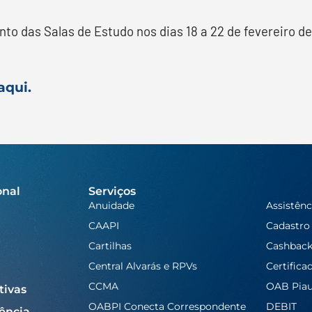
to das Salas de Estudo nos dias 18 a 22 de fevereiro d
aqui.
onal
Serviços
Anuidade
Assistênc
CAAPI
Cadastro
Cartilhas
Cashbac
Central Alvarás e RPVs
Certifica
CCMA
OAB Piau
tivas
OABPI Conecta Correspondente
DEBIT
ência