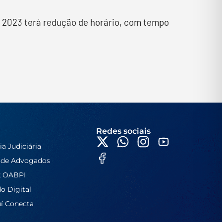
e 2023 terá redução de horário, com tempo
Redes sociais
ia Judiciária
 de Advogados
k OABPI
do Digital
í Conecta