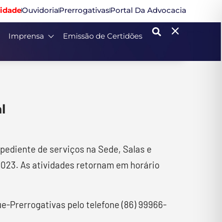
idade
Ouvidoria
Prerrogativas
Portal Da Advocacia
Imprensa
Emissão de Certidões
l
xpediente de serviços na Sede, Salas e
2023. As atividades retornam em horário
-Prerrogativas pelo telefone (86) 99966-