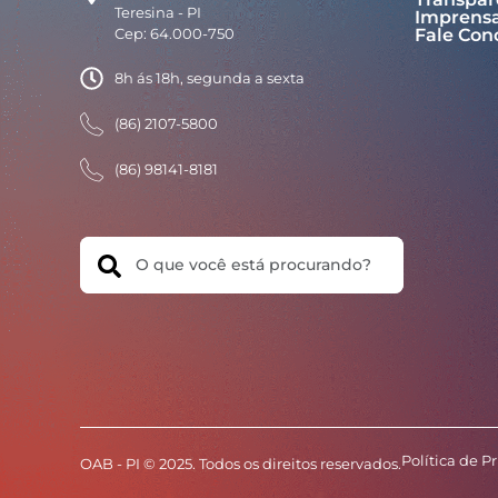
Teresina - PI
Imprens
Cep: 64.000-750
Fale Con
8h ás 18h, segunda a sexta
(86) 2107-5800
(86) 98141-8181
Search
Política de P
OAB - PI © 2025. Todos os direitos reservados.