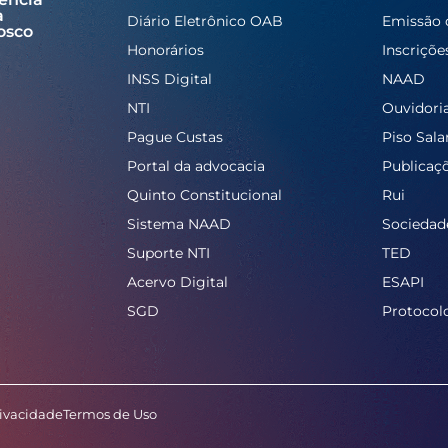
a
Diário Eletrônico OAB
Emissão 
osco
Honorários
Inscriçõe
INSS Digital
NAAD
NTI
Ouvidori
Pague Custas
Piso Salar
Portal da advocacia
Publicaç
Quinto Constitucional
Rui
Sistema NAAD
Sociedad
Suporte NTI
TED
Acervo Digital
ESAPI
SGD
Protocol
rivacidade
Termos de Uso