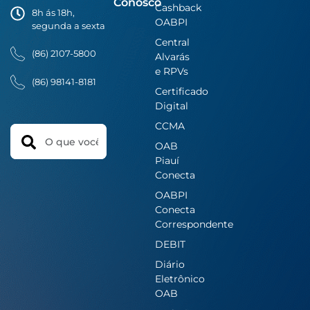
Conosco
Cashback
8h ás 18h,
OABPI
segunda a sexta
Central
(86) 2107-5800
Alvarás
e RPVs
(86) 98141-8181
Certificado
Digital
CCMA
Search
OAB
Piauí
Conecta
OABPI
Conecta
Correspondente
DEBIT
Diário
Eletrônico
OAB