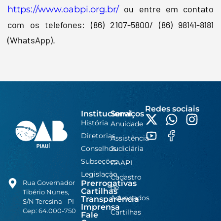
ou entre em contato
https://www.oabpi.org.br/
com os telefones: (86) 2107-5800/ (86) 98141-8181
(WhatsApp).
Redes sociais
Institucional
Serviços
História
Anuidade
Diretorias
Assistência
Conselhos
Judiciária
Subseções
CAAPI
Legislação
Cadastro
Prerrogativas
Rua Governador
de
Cartilhas
Tibério Nunes,
Advogados
Transparência
S/N Teresina - PI
Imprensa
Cep: 64.000-750
Cartilhas
Fale