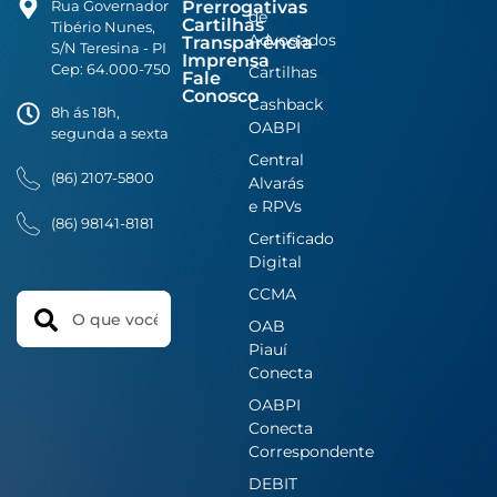
Prerrogativas
Rua Governador
de
Cartilhas
Tibério Nunes,
Advogados
Transparência
S/N Teresina - PI
Imprensa
Cep: 64.000-750
Cartilhas
Fale
Conosco
Cashback
8h ás 18h,
OABPI
segunda a sexta
Central
(86) 2107-5800
Alvarás
e RPVs
(86) 98141-8181
Certificado
Digital
CCMA
Search
OAB
Piauí
Conecta
OABPI
Conecta
Correspondente
DEBIT