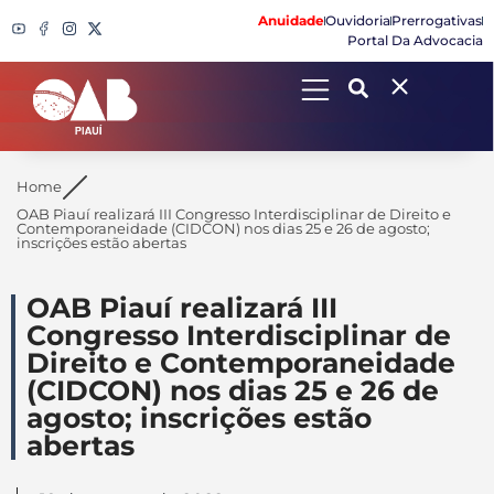
Anuidade
Ouvidoria
Prerrogativas
Portal Da Advocacia
Search
Home
OAB Piauí realizará III Congresso Interdisciplinar de Direito e
Contemporaneidade (CIDCON) nos dias 25 e 26 de agosto;
inscrições estão abertas
OAB Piauí realizará III
Congresso Interdisciplinar de
Direito e Contemporaneidade
(CIDCON) nos dias 25 e 26 de
agosto; inscrições estão
abertas