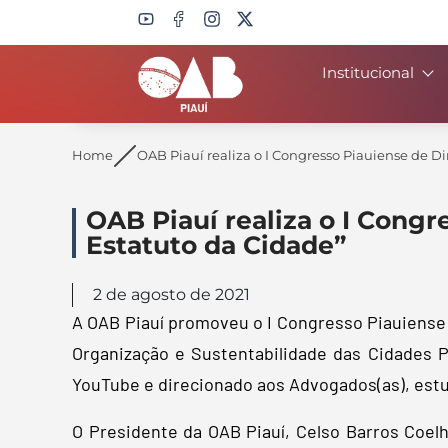
Institucional
Search
Home
OAB Piauí realiza o I Congresso Piauiense de D
OAB Piauí realiza o I Congr
Estatuto da Cidade”
2 de agosto de 2021
A OAB Piauí promoveu o I Congresso Piauiense 
Organização e Sustentabilidade das Cidades Pi
YouTube e direcionado aos Advogados(as), est
O Presidente da OAB Piauí, Celso Barros Coel