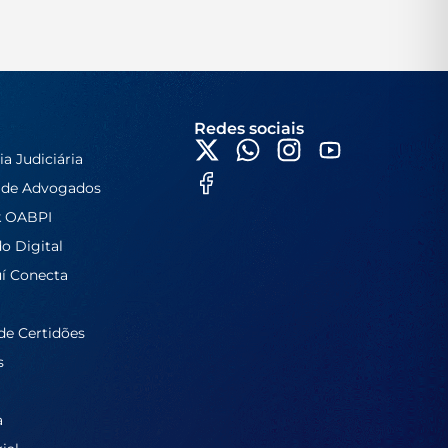
Redes sociais
ia Judiciária
 de Advogados
k OABPI
do Digital
í Conecta
de Certidões
s
a