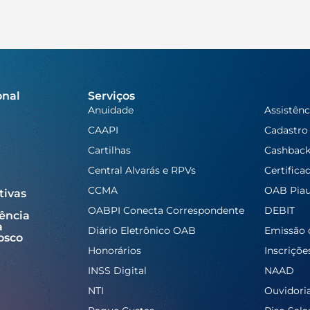
onal
Serviços
Anuidade
Assistênc
CAAPI
Cadastro
Cartilhas
Cashbac
Central Alvarás e RPVs
Certifica
CCMA
OAB Piau
tivas
OABPI Conecta Correspondente
DEBIT
ência
a
Diário Eletrônico OAB
Emissão 
osco
Honorários
Inscriçõe
INSS Digital
NAAD
NTI
Ouvidori