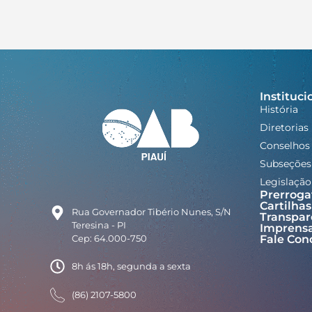
Instituci
História
Diretorias
Conselhos
Subseções
Legislação
Prerroga
Cartilhas
Rua Governador Tibério Nunes, S/N
Transpar
Teresina - PI
Imprens
Cep: 64.000-750
Fale Con
8h ás 18h, segunda a sexta
(86) 2107-5800