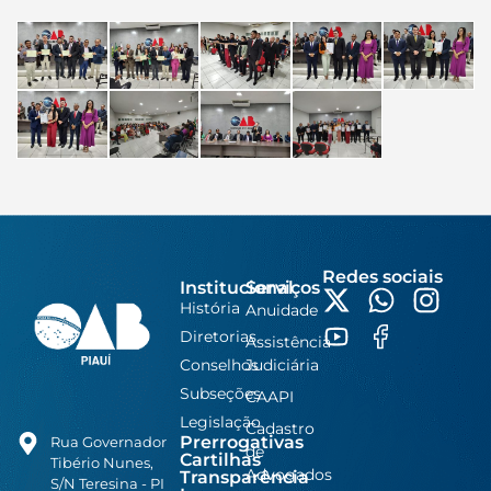
Redes sociais
Institucional
Serviços
História
Anuidade
Diretorias
Assistência
Conselhos
Judiciária
Subseções
CAAPI
Legislação
Cadastro
Prerrogativas
Rua Governador
de
Cartilhas
Tibério Nunes,
Advogados
Transparência
S/N Teresina - PI