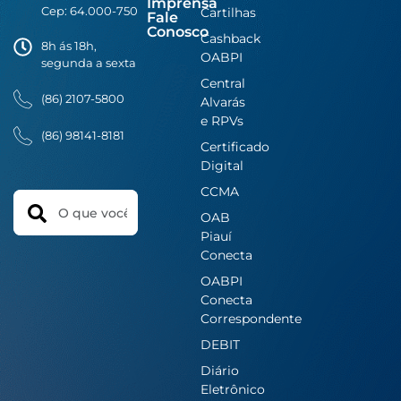
Imprensa
Cep: 64.000-750
Cartilhas
Fale
Conosco
Cashback
8h ás 18h,
OABPI
segunda a sexta
Central
(86) 2107-5800
Alvarás
e RPVs
(86) 98141-8181
Certificado
Digital
CCMA
Search
OAB
Piauí
Conecta
OABPI
Conecta
Correspondente
DEBIT
Diário
Eletrônico