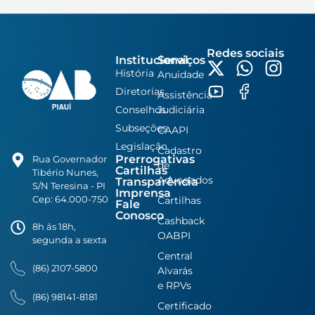
Redes sociais
Institucional
Serviços
História
Anuidade
Diretorias
Assistência
Conselhos
Judiciária
Subseções
CAAPI
Legislação
Cadastro
Prerrogativas
Rua Governador
de
Cartilhas
Tibério Nunes,
Advogados
Transparência
S/N Teresina - PI
Imprensa
Cep: 64.000-750
Cartilhas
Fale
Conosco
Cashback
8h ás 18h,
OABPI
segunda a sexta
Central
(86) 2107-5800
Alvarás
e RPVs
(86) 98141-8181
Certificado