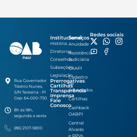
Redes sociais
Institucional
Serviços
História
Anuidade
Diretorias
Assistência
Conselhos
Judiciária
Subseções
CAAPI
Legislação
Cadastro
Prerrogativas
Rua Governador
de
Cartilhas
Tibério Nunes,
Advogados
Transparência
S/N Teresina - PI
Imprensa
Cep: 64.000-750
Cartilhas
Fale
Conosco
Cashback
8h ás 18h,
OABPI
segunda a sexta
Central
(86) 2107-5800
Alvarás
e RPVs