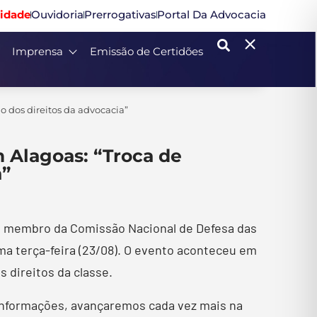
idade
Ouvidoria
Prerrogativas
Portal Da Advocacia
Imprensa
Emissão de Certidões
o dos direitos da advocacia”
m Alagoas: “Troca de
a”
a, membro da Comissão Nacional de Defesa das
ma terça-feira (23/08). O evento aconteceu em
 direitos da classe.
 informações, avançaremos cada vez mais na