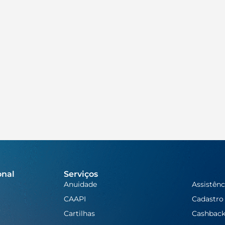
onal
Serviços
Anuidade
Assistênc
CAAPI
Cadastro
Cartilhas
Cashbac