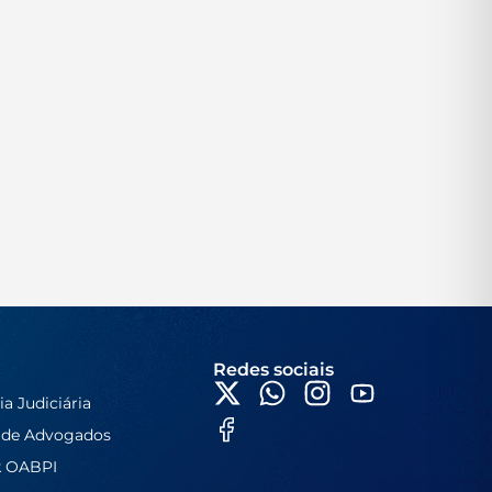
Redes sociais
ia Judiciária
 de Advogados
k OABPI