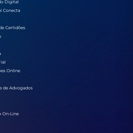
do Digital
í Conecta
de Certidões
s
a
ial
ões Online
e de Advogados
o On-Line