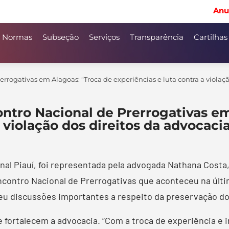
Anu
Normas
Subseção
Serviços
Transparência
Cartilhas
rrogativas em Alagoas: “Troca de experiências e luta contra a violaçã
ontro Nacional de Prerrogativas e
 violação dos direitos da advocaci
nal Piauí, foi representada pela advogada Nathana Cost
ncontro Nacional de Prerrogativas que aconteceu na últi
eu discussões importantes a respeito da preservação dos
fortalecem a advocacia. “Com a troca de experiência e