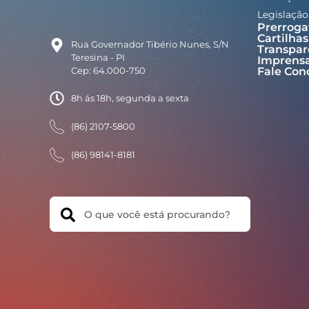
Legislação
Prerroga
Cartilhas
Rua Governador Tibério Nunes, S/N
Transpar
Teresina - PI
Imprens
Cep: 64.000-750
Fale Con
8h ás 18h, segunda a sexta
(86) 2107-5800
(86) 98141-8181
Search