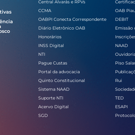
Central Alvarás e RPVs
Certifica
CCMA
OAB Piau
tivas
OABPI Conecta Correspondente
DEBIT
ência
a
Diário Eletrônico OAB
Emissão 
osco
Honorários
Inscriçõe
INSS Digital
NAAD
NTI
Ouvidori
Pague Custas
Piso Salar
Portal da advocacia
Publicaç
Quinto Constitucional
Rui
Sistema NAAD
Sociedad
Suporte NTI
TED
Acervo Digital
ESAPI
SGD
Protocol