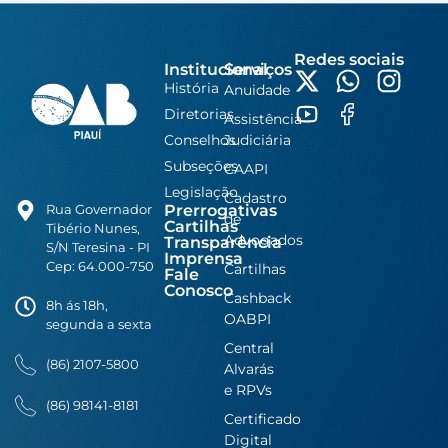
Redes sociais
Institucional
Serviços
História
Anuidade
Diretorias
Assistência
Conselhos
Judiciária
Subseções
CAAPI
Legislação
Cadastro
Prerrogativas
Rua Governador
de
Cartilhas
Tibério Nunes,
Advogados
Transparência
S/N Teresina - PI
Imprensa
Cep: 64.000-750
Cartilhas
Fale
Conosco
Cashback
8h ás 18h,
OABPI
segunda a sexta
Central
(86) 2107-5800
Alvarás
e RPVs
(86) 98141-8181
Certificado
Digital