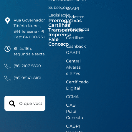
Subseções
CAAPI
Legislação
Cadastro
Prerrogativas
Rua Governador
de
Cartilhas
Tibério Nunes,
Advogados
Transparência
S/N Teresina - PI
Imprensa
Cep: 64.000-750
Cartilhas
Fale
Conosco
Cashback
8h ás 18h,
OABPI
segunda a sexta
Central
(86) 2107-5800
Alvarás
e RPVs
(86) 98141-8181
Certificado
Digital
CCMA
Search
OAB
Piauí
Conecta
OABPI