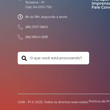
Teresina - PI
Imprens
Cep: 64.000-750
Fale Con
8h ás 18h, segunda a sexta
(86) 2107-5800
(86) 98141-8181
Search
Política de P
OAB - PI © 2025. Todos os direitos reservados.