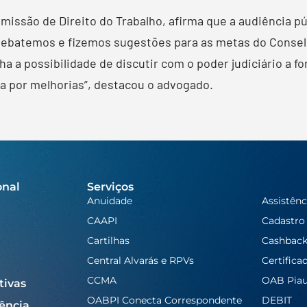
issão de Direito do Trabalho, afirma que a audiência pú
 debatemos e fizemos sugestões para as metas do Consel
 a possibilidade de discutir com o poder judiciário a 
 por melhorias”, destacou o advogado.
onal
Serviços
Anuidade
Assistênc
CAAPI
Cadastro
Cartilhas
Cashbac
Central Alvarás e RPVs
Certifica
CCMA
OAB Piau
tivas
OABPI Conecta Correspondente
DEBIT
ência