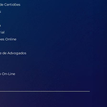
de Certidões
s
a
ial
ões Online
e de Advogados
o On-Line