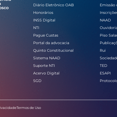
a
Diário Eletrônico OAB
Emissão 
osco
Honorários
Inscriçõe
INSS Digital
NAAD
NTI
Ouvidori
Pague Custas
Piso Salar
Portal da advocacia
Publicaç
Quinto Constitucional
Rui
Sistema NAAD
Sociedad
Suporte NTI
TED
Acervo Digital
ESAPI
SGD
Protocol
rivacidade
Termos de Uso