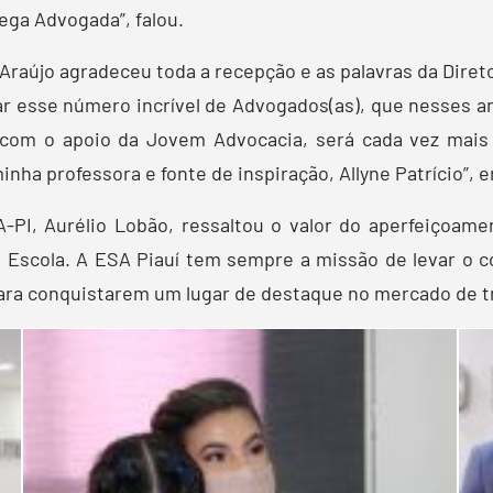
ega Advogada”, falou.
raújo agradeceu toda a recepção e as palavras da Direto
ar esse número incrível de Advogados(as), que nesses an
 com o apoio da Jovem Advocacia, será cada vez mais 
nha professora e fonte de inspiração, Allyne Patrício”, e
A-PI, Aurélio Lobão, ressaltou o valor do aperfeiçoamen
 Escola. A ESA Piauí tem sempre a missão de levar o 
para conquistarem um lugar de destaque no mercado de tr