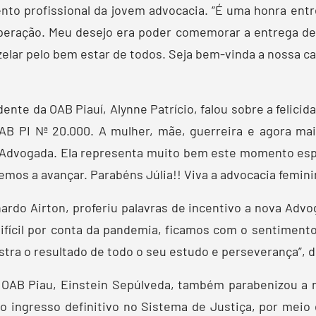
ento profissional da jovem advocacia. “É uma honra ent
eração. Meu desejo era poder comemorar a entrega de
lar pelo bem estar de todos. Seja bem-vinda a nossa ca
te da OAB Piauí, Alynne Patrício, falou sobre a felicida
B PI Nª 20.000. A mulher, mãe, guerreira e agora ma
r Advogada. Ela representa muito bem este momento esp
os a avançar. Parabéns Júlia!! Viva a advocacia feminin
onardo Airton, proferiu palavras de incentivo a nova Ad
fícil por conta da pandemia, ficamos com o sentimento
ra o resultado de todo o seu estudo e perseverança”, d
da OAB Piau, Einstein Sepúlveda, também parabenizou a
é o ingresso definitivo no Sistema de Justiça, por mei