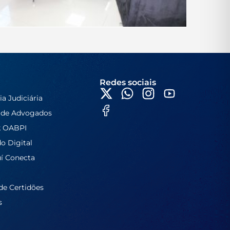
Redes sociais
ia Judiciária
 de Advogados
k OABPI
do Digital
í Conecta
de Certidões
s