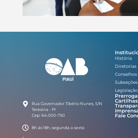
Instituci
História
Diretorias
Conselhos
Subseções
Legislação
Prerroga
Cartilhas
Rua Governador Tibério Nunes, S/N
Transpar
Teresina - PI
Imprens
Cep: 64.000-750
Fale Con
8h ás 18h, segunda a sexta