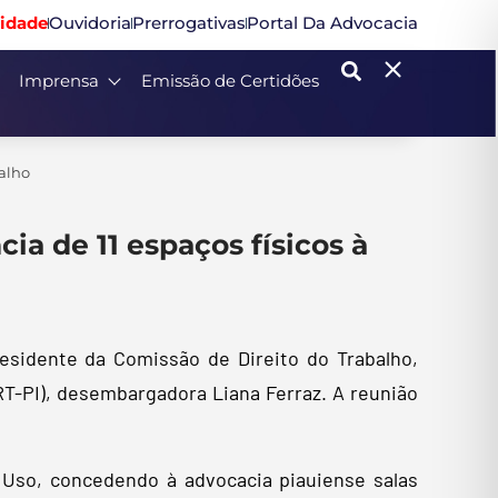
idade
Ouvidoria
Prerrogativas
Portal Da Advocacia
Imprensa
Emissão de Certidões
balho
a de 11 espaços físicos à
esidente da Comissão de Direito do Trabalho,
RT-PI), desembargadora Liana Ferraz. A reunião
Uso, concedendo à advocacia piauiense salas