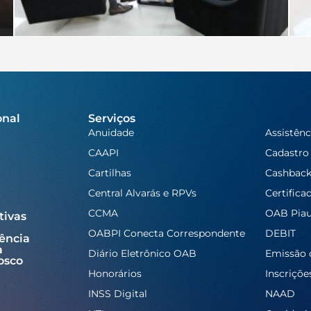
onal
Serviços
Anuidade
Assistênc
CAAPI
Cadastro
Cartilhas
Cashbac
Central Alvarás e RPVs
Certifica
CCMA
OAB Piau
tivas
OABPI Conecta Correspondente
DEBIT
ência
a
Diário Eletrônico OAB
Emissão 
osco
Honorários
Inscriçõe
INSS Digital
NAAD