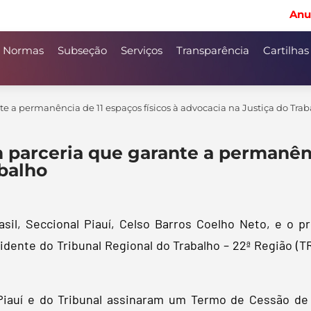
Anu
Normas
Subseção
Serviços
Transparência
Cartilhas
e a permanência de 11 espaços físicos à advocacia na Justiça do Tra
 parceria que garante a permanênci
abalho
il, Seccional Piauí, Celso Barros Coelho Neto, e o pr
dente do Tribunal Regional do Trabalho – 22ª Região (T
.
Piauí e do Tribunal assinaram um Termo de Cessão de 