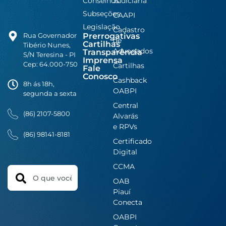
Conselhos
Judiciária
Subseções
CAAPI
Legislação
Cadastro
Prerrogativas
Rua Governador
de
Cartilhas
Tibério Nunes,
Advogados
Transparência
S/N Teresina - PI
Imprensa
Cep: 64.000-750
Cartilhas
Fale
Conosco
Cashback
8h ás 18h,
OABPI
segunda a sexta
Central
(86) 2107-5800
Alvarás
e RPVs
(86) 98141-8181
Certificado
Digital
CCMA
Search
OAB
Piauí
Conecta
OABPI