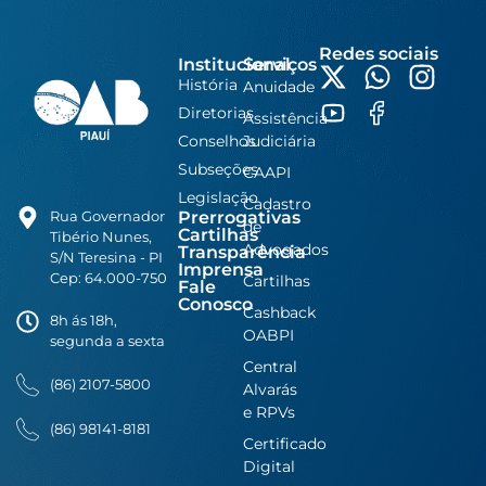
Redes sociais
Institucional
Serviços
História
Anuidade
Diretorias
Assistência
Conselhos
Judiciária
Subseções
CAAPI
Legislação
Cadastro
Prerrogativas
Rua Governador
de
Cartilhas
Tibério Nunes,
Advogados
Transparência
S/N Teresina - PI
Imprensa
Cep: 64.000-750
Cartilhas
Fale
Conosco
Cashback
8h ás 18h,
OABPI
segunda a sexta
Central
(86) 2107-5800
Alvarás
e RPVs
(86) 98141-8181
Certificado
Digital