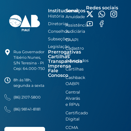
Redes sociais
Institucional
Serviços
História
Anuidade
Diretorias
Assistência
Conselhos
Judiciária
Subseções
CAAPI
Legislação
Cadastro
Prerrogativas
Rua Governador
de
Cartilhas
Tibério Nunes,
Advogados
Transparência
S/N Teresina - PI
Imprensa
Cep: 64.000-750
Cartilhas
Fale
Conosco
Cashback
8h ás 18h,
OABPI
segunda a sexta
Central
(86) 2107-5800
Alvarás
e RPVs
(86) 98141-8181
Certificado
Digital
CCMA
Search