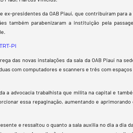
 ex-presidentes da OAB Piauí, que contribuíram para a 
arães também parabenizaram a instituição pela passa
de.
TRT-PI
ega das novas instalações da sala da OAB Piauí na se
, duas com computadores e scanners e três com espaços 
da a advocacia trabalhista que milita na capital e tamb
rcionar essa repaginação, aumentando e aprimorando o
sente e ressaltou o quanto a sala auxilia no dia a dia da