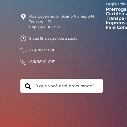
Legislação
Prerroga
Cartilhas
Rua Governador Tibério Nunes, S/N
Transpar
Teresina - PI
Imprens
Cep: 64.000-750
Fale Con
8h ás 18h, segunda a sexta
(86) 2107-5800
(86) 98141-8181
Search