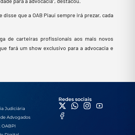
dade para a advocacia”, destacou.
 disse que a OAB Piauí sempre irá prezar, cada
ga de carteiras profissionais aos mais novos
que fará um show exclusivo para a advocacia e
Redes sociais
ia Judiciária
 de Advogados
k OABPI
do Digital