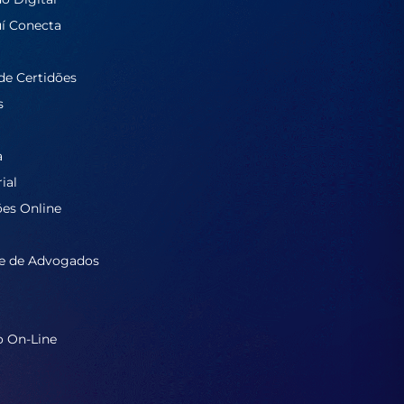
í Conecta
de Certidões
s
a
ial
ões Online
e de Advogados
o On-Line