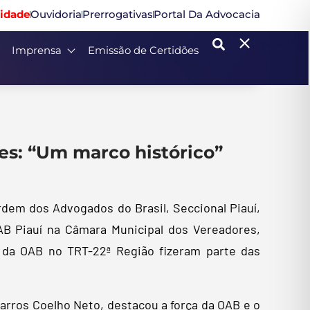
idade
Ouvidoria
Prerrogativas
Portal Da Advocacia
Imprensa
Emissão de Certidões
s: “Um marco histórico”
rdem dos Advogados do Brasil, Seccional Piauí,
 Piauí na Câmara Municipal dos Vereadores,
a da OAB no TRT-22ª Região fizeram parte das
arros Coelho Neto, destacou a força da OAB e o