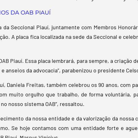
OS DA OAB PIAUÍ
ia da Seccional Piauí, juntamente com Membros Honorári
ão. A placa fica localizada na sede da Seccional e celeb
 OAB Piauí. Essa placa lembrará, para sempre, a criação
 e anseios da advocacia”, parabenizou o presidente Cels
í, Daniela Freitas, também celebrou os 90 anos, com pal
com muito orgulho que trabalho, de forma voluntária, 
o no nosso sistema OAB”, ressaltou.
lecimento da nossa entidade e da valorização da nossa 
mo. Se hoje contamos com uma entidade forte e aguer
B Piauí, Marcus Vinícius.