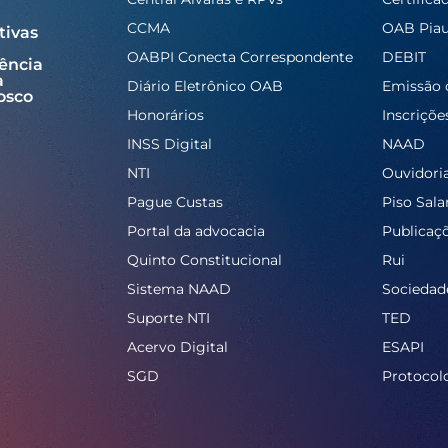
CCMA
OAB Piau
tivas
OABPI Conecta Correspondente
DEBIT
ência
a
Diário Eletrônico OAB
Emissão 
osco
Honorários
Inscriçõe
INSS Digital
NAAD
NTI
Ouvidori
Pague Custas
Piso Salar
Portal da advocacia
Publicaç
Quinto Constitucional
Rui
Sistema NAAD
Sociedad
Suporte NTI
TED
Acervo Digital
ESAPI
SGD
Protocol