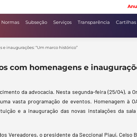
Anu
Normas
Subseção
Serviços
Transparência
Cartilhas
e inaugurações: “Um marco histórico”
os com homenagens e inauguraçõe
ecimento da advocacia. Nesta segunda-feira (25/04), a O
m uma vasta programação de eventos. Homenagem à OAB
tuição e a inauguração das novas instalações da sal
s Vereadores, o presidente da Seccional Piauí, Celso B