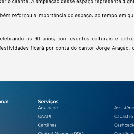
er o cliente. A ampliação desse espaço representa digni
mbém reforçou a importância do espaço, ao tempo em que
elebrando os 90 anos, com eventos culturais e entre
stividades ficará por conta do cantor Jorge Aragão, 
onal
Serviços
Anuidade
Assistênc
CAAPI
Cadastro
Cartilhas
Cashbac
Central Alvarás e RPVs
Certifica