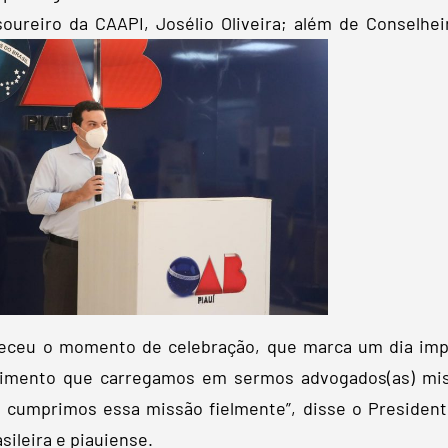
soureiro da CAAPI, Josélio Oliveira; além de Conselh
eceu o momento de celebração, que marca um dia impo
timento que carregamos em sermos advogados(as) missi
 cumprimos essa missão fielmente”, disse o President
ileira e piauiense.