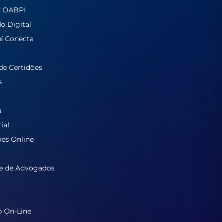
k OABPI
do Digital
í Conecta
de Certidões
s
a
ial
ões Online
e de Advogados
o On-Line