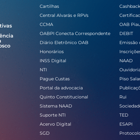
Cartilhas
Cashbac
Central Alvarás e RPVs
Certifica
CCMA
OAB Piau
tivas
OABPI Conecta Correspondente
DEBIT
ência
a
Diário Eletrônico OAB
Emissão 
osco
Honorários
Inscriçõe
INSS Digital
NAAD
NTI
Ouvidori
Pague Custas
Piso Salar
Portal da advocacia
Publicaç
Quinto Constitucional
Rui
Sistema NAAD
Sociedad
Suporte NTI
TED
Acervo Digital
ESAPI
SGD
Protocol