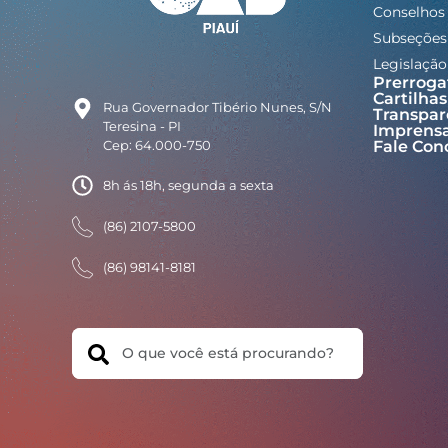
Conselhos
Subseções
Legislação
Prerroga
Cartilhas
Rua Governador Tibério Nunes, S/N
Transpar
Teresina - PI
Imprens
Cep: 64.000-750
Fale Con
8h ás 18h, segunda a sexta
(86) 2107-5800
(86) 98141-8181
Search