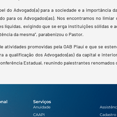
apel do Advogado(a) para a sociedade e a importância d
udo para os Advogados(as). Nos encontramos no limiar
es líquidas, exigindo que se erga instituições sólidas 
stência da mesma”, parabenizou o Pastor.
de atividades promovidas pela OAB Piauí e que se este
a a qualificação dos Advogados(as) da capital e interi
 Conferência Estadual, reunindo palestrantes renomados d
onal
Serviços
Anuidade
Assistênc
CAAPI
Cadastro