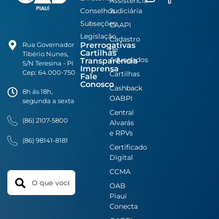
Assistência
Conselhos
Judiciária
Subseções
CAAPI
Legislação
Cadastro
Prerrogativas
Rua Governador
de
Cartilhas
Tibério Nunes,
Advogados
Transparência
S/N Teresina - PI
Imprensa
Cep: 64.000-750
Cartilhas
Fale
Conosco
Cashback
8h ás 18h,
OABPI
segunda a sexta
Central
(86) 2107-5800
Alvarás
e RPVs
(86) 98141-8181
Certificado
Digital
CCMA
Search
OAB
Piauí
Conecta