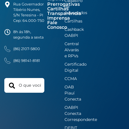
Cadastro
Prerrogativas
Rua Governador
de
Cartilhas
Tibério Nunes,
Advogados
Transparência
S/N Teresina - PI
Imprensa
Cep: 64.000-750
Cartilhas
Fale
Conosco
Cashback
8h ás 18h,
OABPI
segunda a sexta
Central
(86) 2107-5800
Alvarás
e RPVs
(86) 98141-8181
Certificado
Digital
CCMA
Search
OAB
Piauí
Conecta
OABPI
Conecta
Correspondente
DEBIT