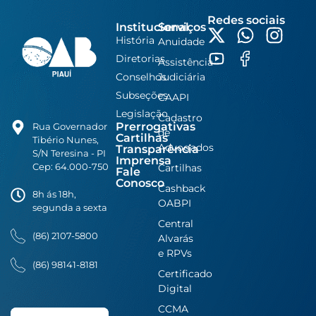
Redes sociais
Institucional
Serviços
História
Anuidade
Diretorias
Assistência
Conselhos
Judiciária
Subseções
CAAPI
Legislação
Cadastro
Prerrogativas
Rua Governador
de
Cartilhas
Tibério Nunes,
Advogados
Transparência
S/N Teresina - PI
Imprensa
Cep: 64.000-750
Cartilhas
Fale
Conosco
Cashback
8h ás 18h,
OABPI
segunda a sexta
Central
(86) 2107-5800
Alvarás
e RPVs
(86) 98141-8181
Certificado
Digital
CCMA
Search