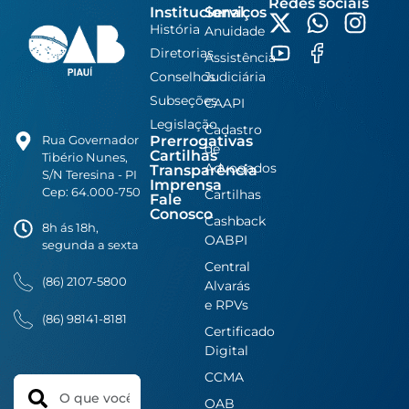
Redes sociais
Institucional
Serviços
História
Anuidade
Diretorias
Assistência
Conselhos
Judiciária
Subseções
CAAPI
Legislação
Cadastro
Prerrogativas
Rua Governador
de
Cartilhas
Tibério Nunes,
Advogados
Transparência
S/N Teresina - PI
Imprensa
Cep: 64.000-750
Cartilhas
Fale
Conosco
Cashback
8h ás 18h,
OABPI
segunda a sexta
Central
(86) 2107-5800
Alvarás
e RPVs
(86) 98141-8181
Certificado
Digital
CCMA
Search
OAB