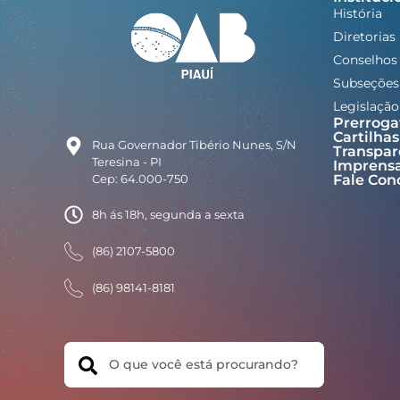
História
Diretorias
Conselhos
Subseções
Legislação
Prerroga
Cartilhas
Rua Governador Tibério Nunes, S/N
Transpar
Teresina - PI
Imprens
Cep: 64.000-750
Fale Con
8h ás 18h, segunda a sexta
(86) 2107-5800
(86) 98141-8181
Search