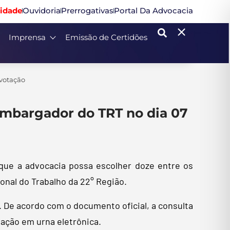
idade
Ouvidoria
Prerrogativas
Portal Da Advocacia
Imprensa
Emissão de Certidões
 votação
sembargador do TRT no dia 07
 que a advocacia possa escolher doze entre os
nal do Trabalho da 22° Região.
o. De acordo com o documento oficial, a consulta
tação em urna eletrônica.