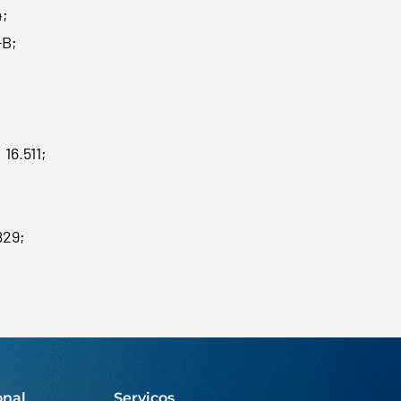
4;
-B;
16.511;
829;
onal
Serviços