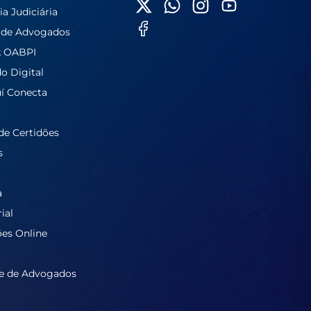
ia Judiciária
 de Advogados
k OABPI
do Digital
í Conecta
de Certidões
s
a
ial
ões Online
e de Advogados