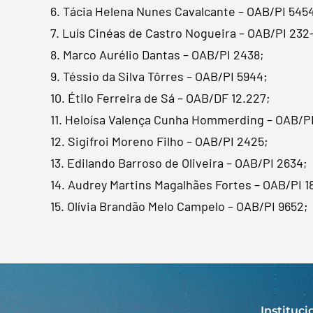
6. Tácia Helena Nunes Cavalcante – OAB/PI 545
7. Luís Cinéas de Castro Nogueira – OAB/PI 232
8. Marco Aurélio Dantas – OAB/PI 2438;
9. Téssio da Silva Tôrres – OAB/PI 5944;
10. Étilo Ferreira de Sá – OAB/DF 12.227;
11. Heloísa Valença Cunha Hommerding – OAB/PI 
12. Sigifroi Moreno Filho – OAB/PI 2425;
13. Edilando Barroso de Oliveira – OAB/PI 2634;
14. Audrey Martins Magalhães Fortes – OAB/PI 1
15. Olívia Brandão Melo Campelo – OAB/PI 9652;
Instituci