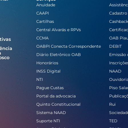
Anuidade
Assistênc
CAAPI
Cadastro
Cartilhas
Cashbac
Central Alvarás e RPVs
Certifica
CCMA
OAB Piau
tivas
OABPI Conecta Correspondente
DEBIT
ência
a
Diário Eletrônico OAB
Emissão 
osco
Honorários
Inscriçõe
INSS Digital
NAAD
NTI
Ouvidori
Pague Custas
Piso Salar
Portal da advocacia
Publicaç
Quinto Constitucional
Rui
Sistema NAAD
Sociedad
Suporte NTI
TED