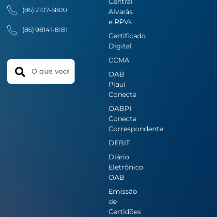
Central
(86) 2107-5800
Alvarás
e RPVs
(86) 98141-8181
Certificado
Digital
CCMA
Search
OAB
Piauí
Conecta
OABPI
Conecta
Correspondente
DEBIT
Diário
Eletrônico
OAB
Emissão
de
Certidões