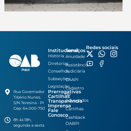
Redes sociais
Institucional
Serviços
História
Anuidade
Diretorias
Assistência
Conselhos
Judiciária
Subseções
CAAPI
Legislação
Cadastro
Prerrogativas
Rua Governador
de
Cartilhas
Tibério Nunes,
Advogados
Transparência
S/N Teresina - PI
Imprensa
Cep: 64.000-750
Cartilhas
Fale
Conosco
Cashback
8h ás 18h,
OABPI
segunda a sexta