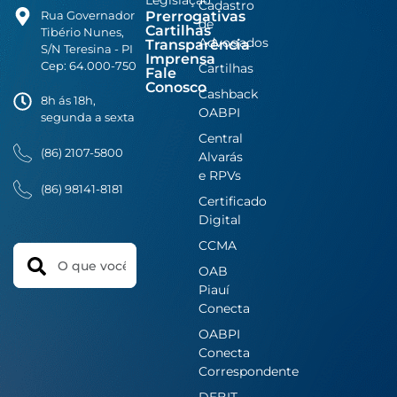
Cadastro
Prerrogativas
Rua Governador
de
Cartilhas
Tibério Nunes,
Advogados
Transparência
S/N Teresina - PI
Imprensa
Cep: 64.000-750
Cartilhas
Fale
Conosco
Cashback
8h ás 18h,
OABPI
segunda a sexta
Central
(86) 2107-5800
Alvarás
e RPVs
(86) 98141-8181
Certificado
Digital
CCMA
Search
OAB
Piauí
Conecta
OABPI
Conecta
Correspondente
DEBIT