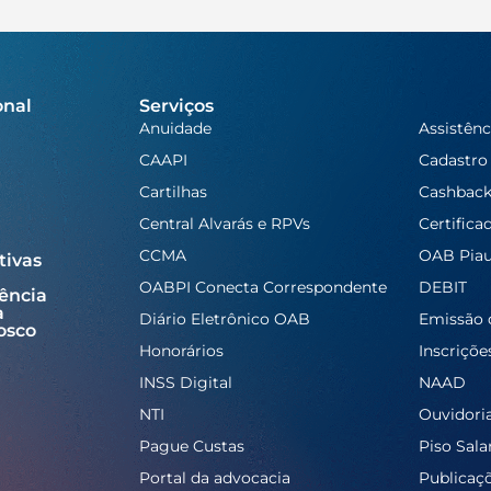
onal
Serviços
Anuidade
Assistênc
CAAPI
Cadastro
Cartilhas
Cashbac
Central Alvarás e RPVs
Certifica
CCMA
OAB Piau
tivas
OABPI Conecta Correspondente
DEBIT
ência
a
Diário Eletrônico OAB
Emissão 
osco
Honorários
Inscriçõe
INSS Digital
NAAD
NTI
Ouvidori
Pague Custas
Piso Salar
Portal da advocacia
Publicaç