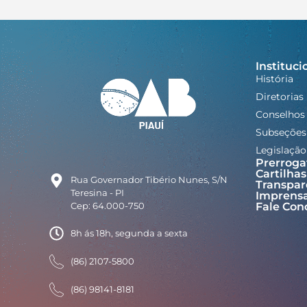
Instituci
História
Diretorias
Conselhos
Subseções
Legislação
Prerroga
Cartilhas
Rua Governador Tibério Nunes, S/N
Transpar
Teresina - PI
Imprens
Cep: 64.000-750
Fale Con
8h ás 18h, segunda a sexta
(86) 2107-5800
(86) 98141-8181