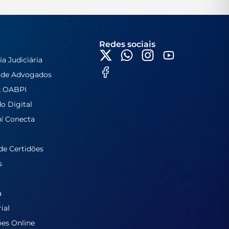
Redes sociais
ia Judiciária
 de Advogados
k OABPI
do Digital
í Conecta
de Certidões
s
a
ial
ões Online