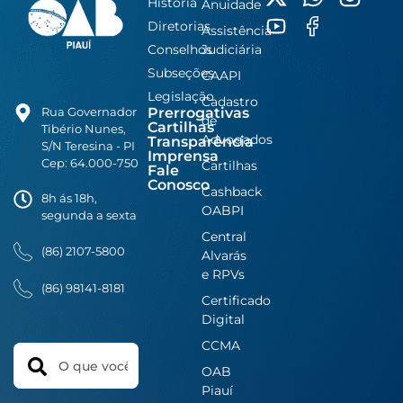
História
Anuidade
Diretorias
Assistência
Conselhos
Judiciária
Subseções
CAAPI
Legislação
Cadastro
Prerrogativas
Rua Governador
de
Cartilhas
Tibério Nunes,
Advogados
Transparência
S/N Teresina - PI
Imprensa
Cep: 64.000-750
Cartilhas
Fale
Conosco
Cashback
8h ás 18h,
OABPI
segunda a sexta
Central
(86) 2107-5800
Alvarás
e RPVs
(86) 98141-8181
Certificado
Digital
CCMA
Search
OAB
Piauí