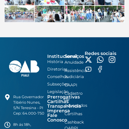
Redes sociais
Institucional
Serviços
História
Anuidade
Diretorias
Assistência
Conselhos
Judiciária
Subseções
CAAPI
Legislação
Cadastro
Prerrogativas
Rua Governador
de
Cartilhas
Tibério Nunes,
Advogados
Transparência
S/N Teresina - PI
Imprensa
Cep: 64.000-750
Cartilhas
Fale
Conosco
Cashback
8h ás 18h,
OABPI