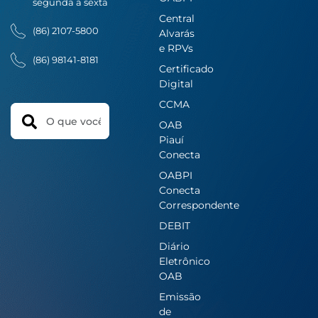
segunda a sexta
Central
(86) 2107-5800
Alvarás
e RPVs
(86) 98141-8181
Certificado
Digital
CCMA
Search
OAB
Piauí
Conecta
OABPI
Conecta
Correspondente
DEBIT
Diário
Eletrônico
OAB
Emissão
de