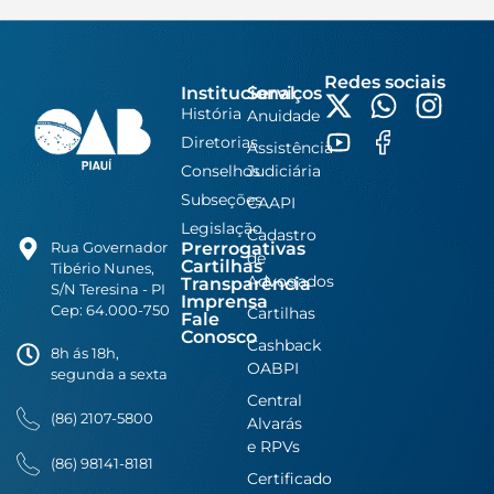
Redes sociais
Institucional
Serviços
História
Anuidade
Diretorias
Assistência
Conselhos
Judiciária
Subseções
CAAPI
Legislação
Cadastro
Prerrogativas
Rua Governador
de
Cartilhas
Tibério Nunes,
Advogados
Transparência
S/N Teresina - PI
Imprensa
Cep: 64.000-750
Cartilhas
Fale
Conosco
Cashback
8h ás 18h,
OABPI
segunda a sexta
Central
(86) 2107-5800
Alvarás
e RPVs
(86) 98141-8181
Certificado