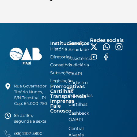
Redes sociais
Institucional
Serviços
História
Anuidade
Diretorias
Assistência
Conselhos
Judiciária
Subseções
CAAPI
Legislação
Cadastro
Prerrogativas
Rua Governador
de
Cartilhas
Tibério Nunes,
Advogados
Transparência
S/N Teresina - PI
Imprensa
Cep: 64.000-750
Cartilhas
Fale
Conosco
Cashback
8h ás 18h,
OABPI
segunda a sexta
Central
(86) 2107-5800
Alvarás