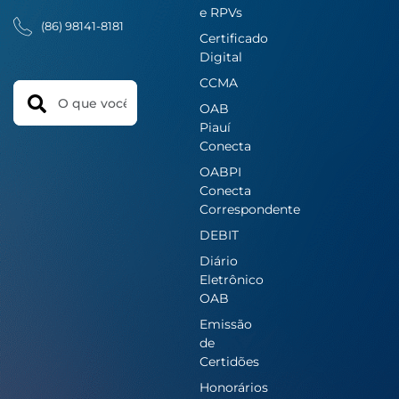
e RPVs
(86) 98141-8181
Certificado
Digital
CCMA
Search
OAB
Piauí
Conecta
OABPI
Conecta
Correspondente
DEBIT
Diário
Eletrônico
OAB
Emissão
de
Certidões
Honorários