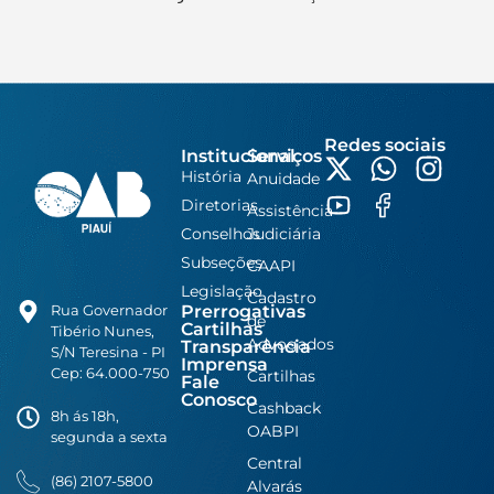
Redes sociais
Institucional
Serviços
História
Anuidade
Diretorias
Assistência
Conselhos
Judiciária
Subseções
CAAPI
Legislação
Cadastro
Prerrogativas
Rua Governador
de
Cartilhas
Tibério Nunes,
Advogados
Transparência
S/N Teresina - PI
Imprensa
Cep: 64.000-750
Cartilhas
Fale
Conosco
Cashback
8h ás 18h,
OABPI
segunda a sexta
Central
(86) 2107-5800
Alvarás