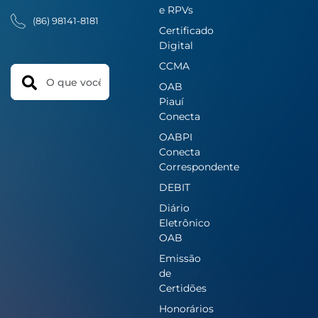
e RPVs
(86) 98141-8181
Certificado
Digital
CCMA
Search
OAB
Piauí
Conecta
OABPI
Conecta
Correspondente
DEBIT
Diário
Eletrônico
OAB
Emissão
de
Certidões
Honorários