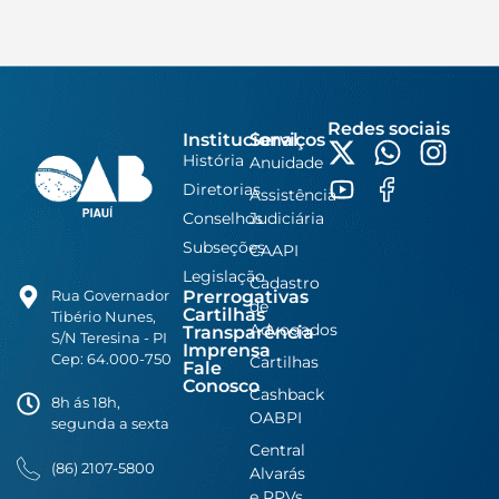
Redes sociais
Institucional
Serviços
História
Anuidade
Diretorias
Assistência
Conselhos
Judiciária
Subseções
CAAPI
Legislação
Cadastro
Prerrogativas
Rua Governador
de
Cartilhas
Tibério Nunes,
Advogados
Transparência
S/N Teresina - PI
Imprensa
Cep: 64.000-750
Cartilhas
Fale
Conosco
Cashback
8h ás 18h,
OABPI
segunda a sexta
Central
(86) 2107-5800
Alvarás
e RPVs