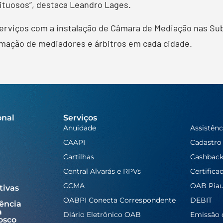
lituosos”, destaca Leandro Lages.
erviços com a instalação de Câmara de Mediação nas Su
ação de mediadores e árbitros em cada cidade.
onal
Serviços
Anuidade
Assistênc
CAAPI
Cadastro
Cartilhas
Cashbac
Central Alvarás e RPVs
Certifica
CCMA
OAB Piau
tivas
OABPI Conecta Correspondente
DEBIT
ência
a
Diário Eletrônico OAB
Emissão 
osco