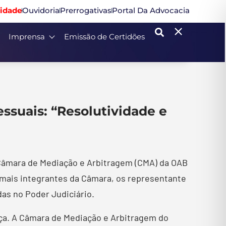
idade
Ouvidoria
Prerrogativas
Portal Da Advocacia
Imprensa
Emissão de Certidões
ssuais: “Resolutividade e
a Câmara de Mediação e Arbitragem (CMA) da OAB
emais integrantes da Câmara, os representante
as no Poder Judiciário.
iça. A Câmara de Mediação e Arbitragem do