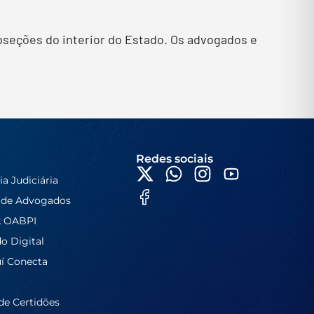
bseções do interior do Estado. Os advogados e
Redes sociais
ia Judiciária
 de Advogados
k OABPI
do Digital
í Conecta
de Certidões