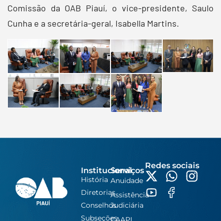
Comissão da OAB Piauí, o vice-presidente, Saulo
Cunha e a secretária-geral, Isabella Martins.
Redes sociais
Institucional
Serviços
História
Anuidade
Diretorias
Assistência
Conselhos
Judiciária
Subseções
CAAPI