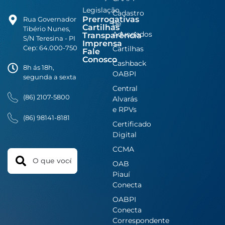
Legislação
Cadastro
Prerrogativas
Rua Governador
de
Cartilhas
Tibério Nunes,
Advogados
Transparência
S/N Teresina - PI
Imprensa
Cep: 64.000-750
Cartilhas
Fale
Conosco
Cashback
8h ás 18h,
OABPI
segunda a sexta
Central
(86) 2107-5800
Alvarás
e RPVs
(86) 98141-8181
Certificado
Digital
CCMA
Search
OAB
Piauí
Conecta
OABPI
Conecta
Correspondente